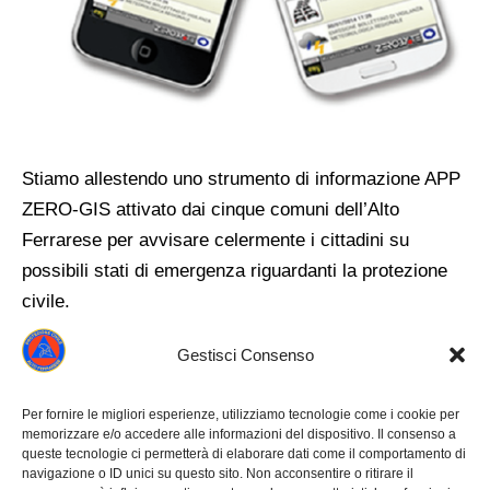
Stiamo allestendo uno strumento di informazione APP
ZERO-GIS attivato dai cinque comuni dell’Alto
Ferrarese per avvisare celermente i cittadini su
possibili stati di emergenza riguardanti la protezione
civile.
Informazioni utili che sono il presupposto per mettere
Gestisci Consenso
in pratica tutte quelle misure e quei comportamenti
che possono assicurare la sicurezza di tutti.
Per fornire le migliori esperienze, utilizziamo tecnologie come i cookie per
I cittadini riceveranno informazioni sulle allerte per le
memorizzare e/o accedere alle informazioni del dispositivo. Il consenso a
emergenze quali piena dei fiumi, sisma, meteo etcc..
queste tecnologie ci permetterà di elaborare dati come il comportamento di
navigazione o ID unici su questo sito. Non acconsentire o ritirare il
chiusure delle scuole, problemi sanitari, incendi..