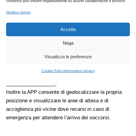
consenso può influire negativamente su alcune caratteristiche e funzioni.
Questo sistema è stato ideato per migliorare il
Gestisci servizi
rapporto di informazione fra l’Amministrazione
pubblica e la comunità, in modo da rendere
Accetta
quest’ultima parte attiva all’interno di un contesto
cittadino.
Nega
Strumento efficace, affidabile e semplice da utilizzare.
Visualizza le preferenze
Per chi lo desidera è possibile anche scaricare l’ app
sul proprio telefonino da google play, app store e
Cookie Policy
Informativa privacy
Microsoft. Maggiori informazioni sul sito
__________________.
Inoltre la APP consente di geolocalizzare la propria
posizione e visualizzare le aree di attesa e di
accoglienza più vicine dove recarsi in caso di
emergenza per attendere l’arrivo dei soccorsi.