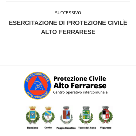
Naviga
SUCCESSIVO
tra
ESERCITAZIONE DI PROTEZIONE CIVILE
i
Prossimo
ALTO FERRARESE
post:
post