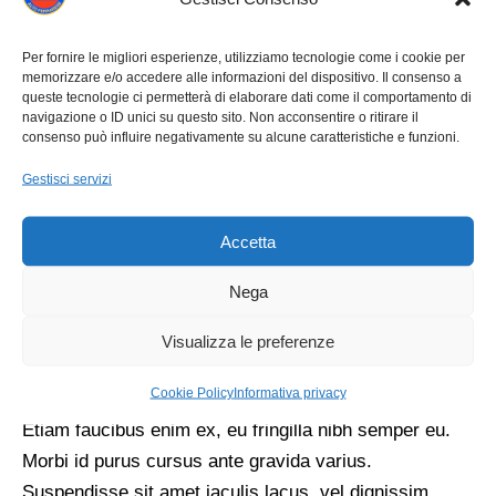
Per fornire le migliori esperienze, utilizziamo tecnologie come i cookie per
memorizzare e/o accedere alle informazioni del dispositivo. Il consenso a
queste tecnologie ci permetterà di elaborare dati come il comportamento di
navigazione o ID unici su questo sito. Non acconsentire o ritirare il
Lorem ipsum dolor sit amet, consectetur adipiscing
consenso può influire negativamente su alcune caratteristiche e funzioni.
elit. Suspendisse semper nibh ligula, sed viverra
Gestisci servizi
augue lobortis porta. Vestibulum ut molestie magna.
Pellentesque vulputate, diam sed maximus feugiat,
Accetta
erat turpis congue ex, faucibus suscipit enim mi quis
metus. Mauris vehicula, velit eget aliquet aliquet,
Nega
mauris libero fermentum ligula, eu vulputate leo felis
eget nibh. Aliquam sit amet ex id enim mollis
Visualizza le preferenze
bibendum. Nunc in consectetur est. Nullam
Cookie Policy
Informativa privacy
ullamcorper venenatis ex, in rhoncus felis tincidunt id.
Etiam faucibus enim ex, eu fringilla nibh semper eu.
Morbi id purus cursus ante gravida varius.
Suspendisse sit amet iaculis lacus, vel dignissim