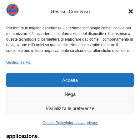
questionario: le risposte fornite permetteranno di
Gestisci Consenso
migliorare il sistema.
Nel 2024
, IT-alert diventerà operativo sul territorio
Per fornire le migliori esperienze, utilizziamo tecnologie come i cookie per
memorizzare e/o accedere alle informazioni del dispositivo. Il consenso a
nazionale e si attiverà in sei casi di competenza del
queste tecnologie ci permetterà di elaborare dati come il comportamento di
Servizio nazionale di protezione civile:
maremoto
navigazione o ID unici su questo sito. Non acconsentire o ritirare il
consenso può influire negativamente su alcune caratteristiche e funzioni.
(generato da un terremoto),
collasso di una grande
diga, attività vulcanica
(per i vulcani Vesuvio, Campi
Gestisci servizi
Flegrei, Vulcano e Stromboli),
incidenti nucleari o
Accetta
emergenze radiologiche, incidenti rilevanti in
stabilimenti industriali, precipitazioni intense.
Nega
Ogni dispositivo mobile connesso alla rete degli
Visualizza le preferenze
operatori di telefonia può ricevere un messaggio “IT-
alert”.
Cookie Policy
Informativa privacy
Non è necessario iscriversi né scaricare nessuna
applicazione.