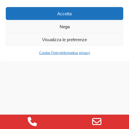
Accetta
Nega
Account
Visualizza le preferenze
Cookie Policy
Informativa privacy
Phone
Email