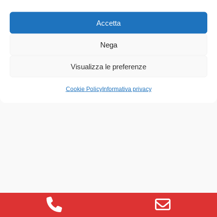
Accetta
Nega
Account
Visualizza le preferenze
Cookie Policy
Informativa privacy
Phone
Email