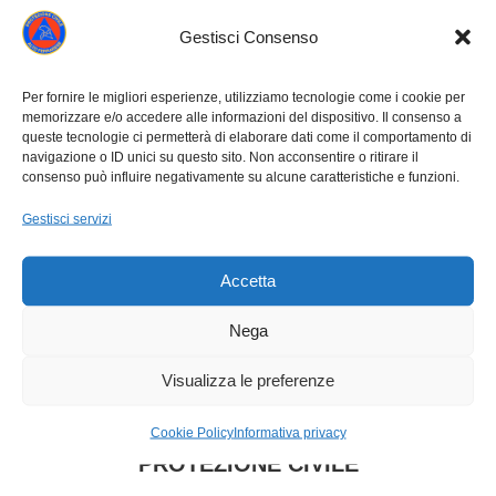
Gestisci Consenso
Per fornire le migliori esperienze, utilizziamo tecnologie come i cookie per
memorizzare e/o accedere alle informazioni del dispositivo. Il consenso a
Naviga
queste tecnologie ci permetterà di elaborare dati come il comportamento di
navigazione o ID unici su questo sito. Non acconsentire o ritirare il
PRECEDENTE
tra
consenso può influire negativamente su alcune caratteristiche e funzioni.
Decreto del Presidente del consiglio dei
i
Gestisci servizi
Ministri del 7 Novembre 2012
Post
post
“Organizzazione del dipartimento della
Accetta
precedente:
Protezione Civile”
Nega
SUCCESSIVO
Visualizza le preferenze
IL SISTEMA DI COMUNICAZIONE
Prossimo
ALL’INTERNO DEL NUOVO PIANO DI
Cookie Policy
Informativa privacy
post:
PROTEZIONE CIVILE