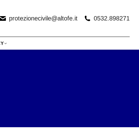
protezionecivile@altofe.it
0532.898271
CY