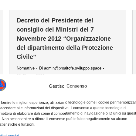
Decreto del Presidente del
consiglio dei Ministri del 7
Novembre 2012 “Organizzazione
del dipartimento della Protezione
Civile”
Normative
Di
admin@proaltofe.sviluppo.space
29 Giugno 2020
Gestisci Consenso
Decreto del Presidente del consiglio dei
Ministri del 7 Novembre 2012
 fornire le migliori esperienze, utilizziamo tecnologie come i cookie per memorizza
“Organizzazione del dipartimento della
 accedere alle informazioni del dispositivo. Il consenso a queste tecnologie ci
Protezione Civile”
metterà di elaborare dati come il comportamento di navigazione o ID unici su ques
o. Non acconsentire o ritirare il consenso può influire negativamente su alcune
atteristiche e funzioni.
tisci servizi