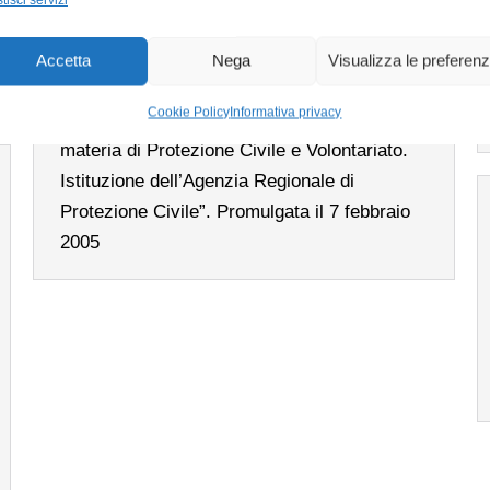
Legge Regionale n.1/2005
Normative
Di
admin@proaltofe.sviluppo.space
Accetta
Nega
Visualizza le preferen
29 Giugno 2020
Cookie Policy
Informativa privacy
Legge Regionale n.1/2005 “Nuove norme in
materia di Protezione Civile e Volontariato.
Istituzione dell’Agenzia Regionale di
Protezione Civile”. Promulgata il 7 febbraio
2005